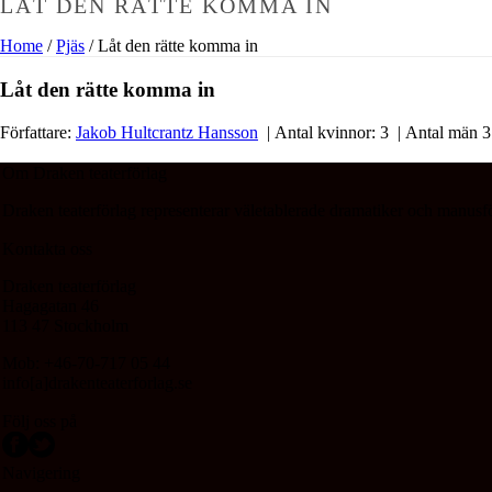
LÅT DEN RÄTTE KOMMA IN
Home
/
Pjäs
/ Låt den rätte komma in
Låt den rätte komma in
Författare:
Jakob Hultcrantz Hansson
| Antal kvinnor: 3 | Antal män 3
Om Draken teaterförlag
Draken teaterförlag representerar väletablerade dramatiker och manusfö
Kontakta oss
Draken teaterförlag
Hagagatan 46
113 47 Stockholm
Mob: +46-70-717 05 44
info[a]drakenteaterforlag.se
Följ oss på
Navigering