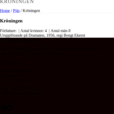
KRÖNINGEN
Home
/
Pjäs
/ Kröningen
Kröningen
Författare:
| Antal kvinnor: 4 | Antal män 8
Uruppförande på Dramaten, 1956, regi Bengt Ekerot
Om Draken teaterförlag
Draken teaterförlag representerar väletablerade dramatiker och
manusförfattare i Sverige och utomlands.
Kontakta oss
Draken teaterförlag
Hagagatan 46
113 47 Stockholm
Mob: +46-70-717 05 44
info[a]drakenteaterforlag.se
Följ oss på