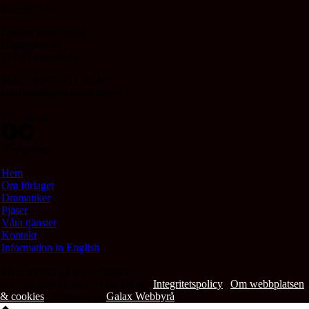
Kontakta oss
Draken teaterförlag
Hagagatan 46
113 47 Stockholm
Mob: +46-70-717 05 44
info[a]drakenteaterforlag.se
Följ oss på
Navigering
Hem
Om förlaget
Dramatiker
Pjäser
Våra tjänster
Kontakt
Information in English
Prenumerera på vårt nyhetsbrev
© Copyright Draken Teaterförlag |
Integritetspolicy
|
Om webbplatsen
& cookies
| Hemsida av
Galax Webbyrå