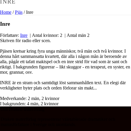
INRE
Home
/
Pjäs
/ Inre
Inre
Författare:
Inre
| Antal kvinnor: 2 | Antal män 2
Skriven för radio eller scen.
Pjäsen kretsar kring fyra unga människor, två män och två kvinnor. I
denna hårt sammansatta kvartett, där alla i någon mån är beroende av
alla, pågår ett tafatt maktspel och en inre strid för vad som är sant och
riktigt. I bakgrunden figurerar – likt skuggor - en terapeut, en syster, en
mor, grannar, osv.
INRE är en stram och samtidigt löst sammanhållen text. En elegi där
verkligheter byter plats och orden förlorar sin makt...
Medverkande: 2 män, 2 kvinnor
I bakgrunden: 4 män, 2 kvinnor
Om Draken teaterförlag
Draken teaterförlag representerar väletablerade dramatiker och
manusförfattare i Sverige och utomlands.