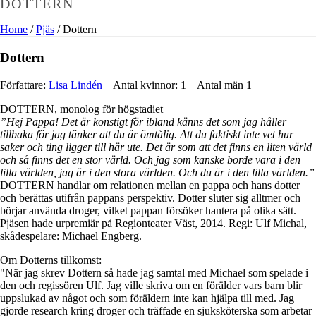
DOTTERN
Home
/
Pjäs
/ Dottern
Dottern
Författare:
Lisa Lindén
| Antal kvinnor: 1 | Antal män 1
DOTTERN, monolog för högstadiet
”Hej Pappa! Det är konstigt för ibland känns det som jag håller
tillbaka för jag tänker att du är ömtålig. Att du faktiskt inte vet hur
saker och ting ligger till här ute. Det är som att det finns en liten värld
och så finns det en stor värld. Och jag som kanske borde vara i den
lilla världen, jag är i den stora världen. Och du är i den lilla världen.”
DOTTERN handlar om relationen mellan en pappa och hans dotter
och berättas utifrån pappans perspektiv. Dotter sluter sig alltmer och
börjar använda droger, vilket pappan försöker hantera på olika sätt.
Pjäsen hade urpremiär på Regionteater Väst, 2014. Regi: Ulf Michal,
skådespelare: Michael Engberg.
Om Dotterns tillkomst:
"När jag skrev Dottern så hade jag samtal med Michael som spelade i
den och regissören Ulf. Jag ville skriva om en förälder vars barn blir
uppslukad av något och som föräldern inte kan hjälpa till med. Jag
gjorde research kring droger och träffade en sjuksköterska som arbetar