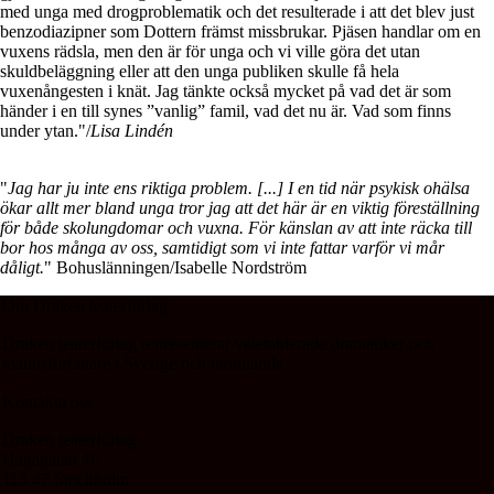
med unga med drogproblematik och det resulterade i att det blev just
benzodiazipner som Dottern främst missbrukar. Pjäsen handlar om en
vuxens rädsla, men den är för unga och vi ville göra det utan
skuldbeläggning eller att den unga publiken skulle få hela
vuxenångesten i knät. Jag tänkte också mycket på vad det är som
händer i en till synes ”vanlig” famil, vad det nu är. Vad som finns
under ytan."/
Lisa Lindén
"
Jag har ju inte ens riktiga problem. [...] I en tid när psykisk ohälsa
ökar allt mer bland unga tror jag att det här är en viktig föreställning
för både skolungdomar och vuxna. För känslan av att inte räcka till
bor hos många av oss, samtidigt som vi inte fattar varför vi mår
dåligt.
" Bohuslänningen/Isabelle Nordström
Om Draken teaterförlag
Draken teaterförlag representerar väletablerade dramatiker och
manusförfattare i Sverige och utomlands.
Kontakta oss
Draken teaterförlag
Hagagatan 46
113 47 Stockholm