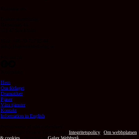
Kontakta oss
Draken teaterförlag
Hagagatan 46
113 47 Stockholm
Mob: +46-70-717 05 44
info[a]drakenteaterforlag.se
Följ oss på
Navigering
Hem
Om förlaget
Dramatiker
Pjäser
Våra tjänster
Kontakt
Information in English
Prenumerera på vårt nyhetsbrev
© Copyright Draken Teaterförlag |
Integritetspolicy
|
Om webbplatsen
& cookies
| Hemsida av
Galax Webbyrå