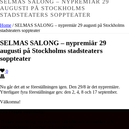
SELMAS SALONG – NYPREMIÄR 29
AUGUSTI PÅ STOCKHOLMS
STADSTEATERS SOPPTEATER
Home
/
SELMAS SALONG – nypremiär 29 augusti på Stockholms
stadsteaters soppteater
SELMAS SALONG – nypremiär 29
augusti på Stockholms stadsteaters
soppteater
0
Nu går det att se föreställningen igen. Den 29/8 är det nypremiäre.
Ytterligare fyra föreställningar ges: den 2, 4, 8 och 17 september.
Välkomna!
Om Draken teaterförlag
Draken teaterförlag representerar väletablerade dramatiker och
manusförfattare i Sverige och utomlands.