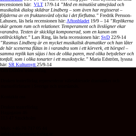
recensionen här:
VLT
17/9-14
”Med en minutiöst utmejslad och
musikalisk dialog skildrar Lindberg – som även har regisserat –
följderna av en fruktansvärd olycka i det förflutna.”
Fredrik Persson-
Lahusen, läs hela recensionen här:
Aftonbladet
19/9 – 14
”Replikerna
skär genom rum och relationer. Temperament och livslögner ekar
varandra. Texten är skickligt komponerad, som en kanon om
otillräcklighet.”
Lars Ring, läs hela recensionen här:
SvD
22/9-14
”Rasmus Lindberg är en mycket musikalisk dramatiker och han låter
de här scenerna flätas in i varandra som i ett körverk, ett hörspel –
samma replik kan säjas i hos de olika paren, med olika betydelser och
tonfall, som i olika tonarter i ett musikstycke.”
Maria Edström, lyssna
här:
SR Kulturnytt
25/9-14
Om Draken teaterförlag
Draken teaterförlag representerar väletablerade dramatiker och
manusförfattare i Sverige och utomlands.
Kontakta oss
Draken teaterförlag
Hagagatan 46
113 47 Stockholm
Mob: +46-70-717 05 44
info[a]drakenteaterforlag.se