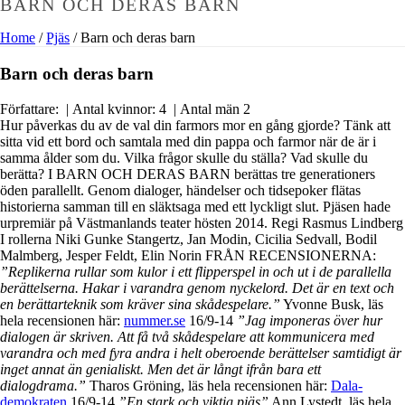
BARN OCH DERAS BARN
Home
/
Pjäs
/ Barn och deras barn
Barn och deras barn
Författare: | Antal kvinnor: 4 | Antal män 2
Hur påverkas du av de val din farmors mor en gång gjorde? Tänk att
sitta vid ett bord och samtala med din pappa och farmor när de är i
samma ålder som du. Vilka frågor skulle du ställa? Vad skulle du
berätta? I BARN OCH DERAS BARN berättas tre generationers
öden parallellt. Genom dialoger, händelser och tidsepoker flätas
historierna samman till en släktsaga med ett lyckligt slut. Pjäsen hade
urpremiär på Västmanlands teater hösten 2014. Regi Rasmus Lindberg
I rollerna Niki Gunke Stangertz, Jan Modin, Cicilia Sedvall, Bodil
Malmberg, Jesper Feldt, Elin Norin FRÅN RECENSIONERNA:
”Replikerna rullar som kulor i ett flipperspel in och ut i de parallella
berättelserna. Hakar i varandra genom nyckelord. Det är en text och
en berättarteknik som kräver sina skådespelare.”
Yvonne Busk, läs
hela recensionen här:
nummer.se
16/9-14
”Jag imponeras över hur
dialogen är skriven. Att få två skådespelare att kommunicera med
varandra och med fyra andra i helt oberoende berättelser samtidigt är
inget annat än genialiskt. Men det är långt ifrån bara ett
dialogdrama.”
Tharos Gröning, läs hela recensionen här:
Dala-
demokraten
16/9-14
”En stark och viktig pjäs”
Ann Lystedt, läs hela